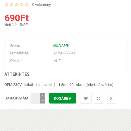
0 vélemény
690Ft
Nettó ár:
543Ft
Gyártó:
NONAME
Termékkód:
PCM-23004T
Készlet
2
ÁTTEKINTÉS
OEM 230V tápkábel (használt) - 1.8m - 90 fokos (fekete / szürke)
DARABSZÁM