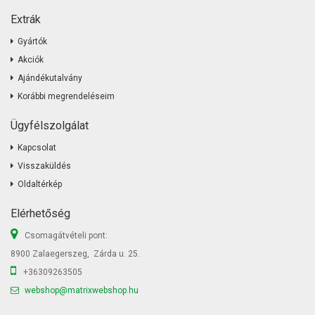
Extrák
Gyártók
Akciók
Ajándékutalvány
Korábbi megrendeléseim
Ügyfélszolgálat
Kapcsolat
Visszaküldés
Oldaltérkép
Elérhetőség
Csomagátvételi pont:
8900 Zalaegerszeg, Zárda u. 25.
+36309263505
webshop@matrixwebshop.hu