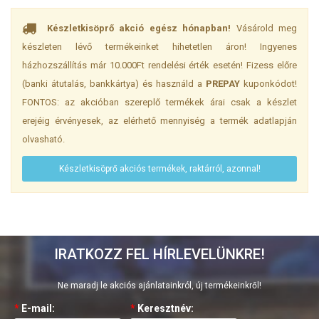
Készletkisöprő akció egész hónapban!
Vásárold meg
készleten lévő termékeinket hihetetlen áron! Ingyenes
házhozszállítás már 10.000Ft rendelési érték esetén! Fizess előre
(banki átutalás, bankkártya) és használd a
PREPAY
kuponkódot!
FONTOS: az akcióban szereplő termékek árai csak a készlet
erejéig érvényesek, az elérhető mennyiség a termék adatlapján
olvasható.
Készletkisöprő akciós termékek, raktárról, azonnal!
IRATKOZZ FEL HÍRLEVELÜNKRE!
Ne maradj le akciós ajánlatainkról, új termékeinkről!
*
E-mail:
*
Keresztnév: