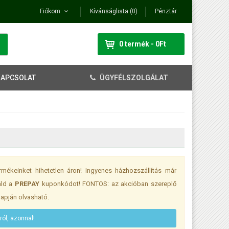
Fiókom
Kívánságlista (0)
Pénztár
0 termék - 0Ft
KAPCSOLAT
ÜGYFÉLSZOLGÁLAT
mékeinket hihetetlen áron! Ingyenes házhozszállítás már
áld a
PREPAY
kuponkódot! FONTOS: az akcióban szereplő
lapján olvasható.
ról, azonnal!