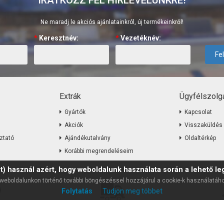
IRATKOZZ FEL HÍRLEVELÜNKRE!
Ne maradj le akciós ajánlatainkról, új termékeinkről!
*
Keresztnév:
*
Vezetéknév:
Fe
Extrák
Ügyfélszolgá
Gyártók
Kapcsolat
Akciók
Visszaküldés
ztató
Ajándékutalvány
Oldaltérkép
Korábbi megrendeléseim
t) használ azért, hogy weboldalunk használata során a lehető leg
weboldalunkon történő további böngészéssel hozzájárul a cookie-k használatáh
Folytatás
Tudjon meg többet
szolgálat
Gyors házhoz szállítás
15 
élő chat alapú
Megrendeléstől számított akár egy
Meggondoltad