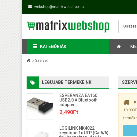
webshop@matrixwebshop.hu
KATEGÓRIÁK
KI
Szerver
LEGÚJABB TERMÉKEINK
SZERV
ESPERANZA EA160
USB2.0 A Bluetooth
K
adapter
10.000F
2,490Ft
terméke
LOGILINK NK4022
keystone 1x UTP (Cat5/6)