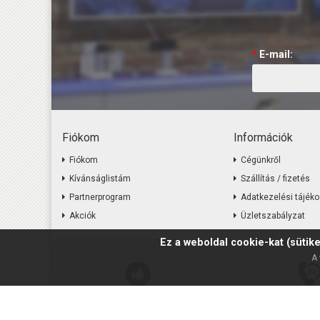
*
E-mail:
Fiókom
Információk
Fiókom
Cégünkről
Kívánságlistám
Szállítás / fizetés
Partnerprogram
Adatkezelési tájéko
Akciók
Üzletszabályzat
Ez a weboldal cookie-kat (sütike
A 
Kiváló minőség
Online ügyfél
Termékeink hazai garanciával
Azonnali segítség 