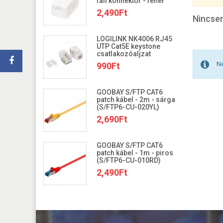
fali konnektor - fehér
2,490Ft
Nincsen
LOGILINK NK4006 RJ45
UTP Cat5E keystone
csatlakozóaljzat
Ne
990Ft
GOOBAY S/FTP CAT6
patch kábel - 2m - sárga
(S/FTP6-CU-020YL)
2,690Ft
GOOBAY S/FTP CAT6
patch kábel - 1m - piros
(S/FTP6-CU-010RD)
2,490Ft