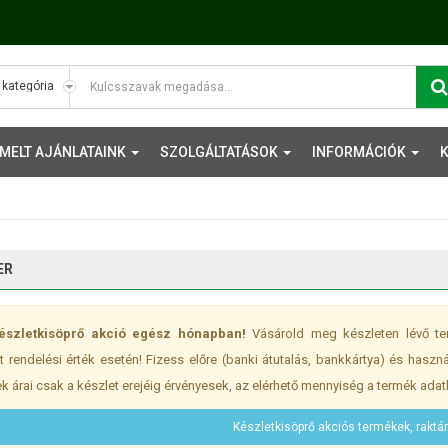
EMELT AJÁNLATAINK
SZOLGÁLTATÁSOK
INFORMÁCIÓK
ER
észletkisöprő akció egész hónapban!
Vásárold meg készleten lévő ter
t rendelési érték esetén! Fizess előre (banki átutalás, bankkártya) és haszn
k árai csak a készlet erejéig érvényesek, az elérhető mennyiség a termék adat
Készletkisöprő akciós termékek, raktár