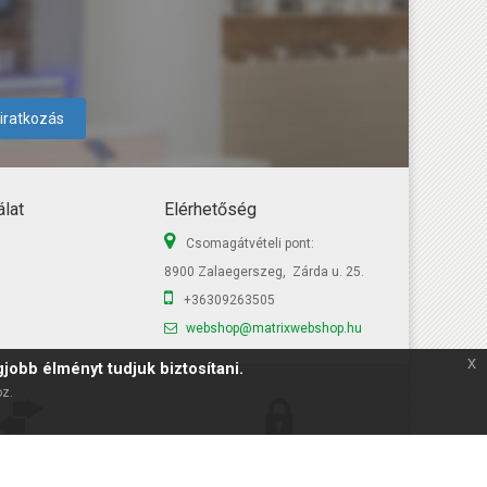
liratkozás
lat
Elérhetőség
Csomagátvételi pont:
8900 Zalaegerszeg, Zárda u. 25.
+36309263505
webshop@matrixwebshop.hu
x
jobb élményt tudjuk biztosítani.
oz.
nap elállás
Biztonságos fizetés
 magad? Semmi gond!
256bit-es SSL titkosítás a