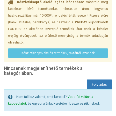
Készletkisöprő akció egész hónapban!
Vásárold meg
készleten lévő termékeinket hihetetlen áron! Ingyenes
házhozszállítás már 10.000Ft rendelési érték esetén! Fizess előre
(banki átutalás, bankkártya) és használd a
PREPAY
kuponkódot!
FONTOS: az akcióban szereplő termékek árai csak a készlet
erejéig érvényesek, az elérhető mennyiség a termék adatlapján
olvasható.
Készletkisöprő akciós termékek, raktárról, azonnal!
Nincsenek megjeleníthető termékek a
kategóriában.
Folytatás
Nem találsz valamit, amit keresel?
Vedd fel velünk a
kapcsolatot
, és egyedi ajánlat keretében beszerezzük neked.