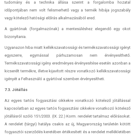
tudomány és a technika állása szerint a forgalomba hozatal
időpontjában nem volt felismerhető vagy a termék hibája jogszabály
vagy kötelező hatósági előírás alkalmazásából ered.
A gyártónak (forgalmazónak) a mentesüléshez elegendő egy okot
bizonyítania.
Ugyanazon hiba miatt kellékszavatossági és termékszavatossági igényt
egyszerre, egymással párhuzamosan nem érvényesíthető.
Termékszavatossági igény eredményes érvényesítése esetén azonban a
kicserélt termékre, illetve kijavított részre vonatkozó kellékszavatossági
igényét a Felhasználó a gyártóval szemben érvényesítheti.
7.3. Jótállás
Az egyes tartós fogyasztási cikkekre vonatkozó kötelező jótállással
kapcsolatban az egyes tartós fogyasztási cikkekre vonatkozó kötelező
jótállásról szóló 151/2003. (IX. 22.) Korm. rendelet tartalmaz előírásokat.
A rendelet (tárgyi) hatálya csakis az új, Magyarország területén kötött
fogyasztói szerződés keretében értékesített és a rendelet mellékletében