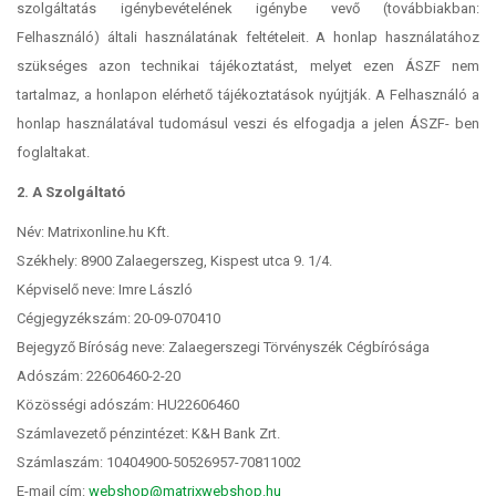
szolgáltatás igénybevételének igénybe vevő (továbbiakban:
Felhasználó) általi használatának feltételeit. A honlap használatához
szükséges azon technikai tájékoztatást, melyet ezen ÁSZF nem
tartalmaz, a honlapon elérhető tájékoztatások nyújtják. A Felhasználó a
honlap használatával tudomásul veszi és elfogadja a jelen ÁSZF- ben
foglaltakat.
2. A Szolgáltató
Név: Matrixonline.hu Kft.
Székhely: 8900 Zalaegerszeg, Kispest utca 9. 1/4.
Képviselő neve: Imre László
Cégjegyzékszám: 20-09-070410
Bejegyző Bíróság neve: Zalaegerszegi Törvényszék Cégbírósága
Adószám: 22606460-2-20
Közösségi adószám: HU22606460
Számlavezető pénzintézet: K&H Bank Zrt.
Számlaszám: 10404900-50526957-70811002
E-mail cím:
webshop@matrixwebshop.hu