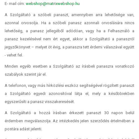
E- mail cím:
webshop@matrixwebshop.hu
A Szolgáltató a szóbeli panaszt, amennyiben arra lehetősége van,
azonnal orvosolja. Ha a szóbeli panasz azonnali orvoslására nincs
lehetőség, a panasz jellegéből adódóan, vagy ha a Felhasználó a
panasz kezelésével nem ért egyet, akkor a Szolgáltató a panaszról
jegyzőkönyvet – melyet öt évig, a panaszra tett érdemi válaszával együtt
- vehet fel.
Minden egyéb esetben a Szolgáltató az írásbeli panaszra vonatkozó
szabályok szerint jár el.
A telefonon, vagy más hírközlési eszköz segítségével rögzített panaszt
a Szolgáltató egyedi azonosítóval látja el, mely a későbbiekben
egyszerűsíti a panasz visszakeresését.
A Szolgáltató a hozzá írásban érkezett panaszt 30 napon belül
érdemben megválaszolja. Az intézkedés jelen szerződés értelmében a
postára adást jelenti.