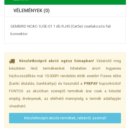
VÉLEMÉNYEK (0)
GEMBIRD NCAC-1U5E-01 1 db RJ45 (Cat5e) csatlakozós fali
konnektor
Készletkisöprő akció egész hónapban!
Vásárold meg
készleten lévő termékeinket hihetetlen áron! Ingyenes
házhozszállítás már 10.000Ft rendelési érték esetén! Fizess előre
(banki átutalás, bankkártya) és használd a
PREPAY
kuponkódot!
FONTOS: az akcióban szereplő termékek árai csak a készlet
erejéig érvényesek, az elérhető mennyiség a termék adatlapján
olvasható.
Készletkisöprő akciós termékek, raktárról, azonnal!