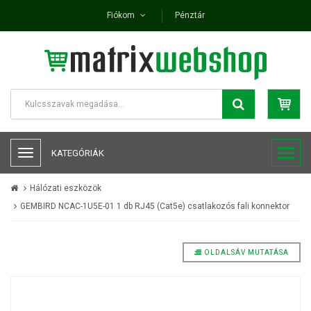
Fiókom
Pénztár
KATEGÓRIÁK
Hálózati eszközök
GEMBIRD NCAC-1U5E-01 1 db RJ45 (Cat5e) csatlakozós fali konnektor
OLDALSÁV MUTATÁSA