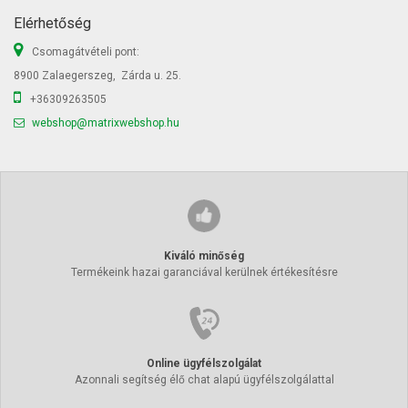
Elérhetőség
Csomagátvételi pont:
8900 Zalaegerszeg, Zárda u. 25.
+36309263505
webshop@matrixwebshop.hu
Kiváló minőség
Termékeink hazai garanciával kerülnek értékesítésre
Online ügyfélszolgálat
Azonnali segítség élő chat alapú ügyfélszolgálattal