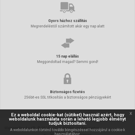
Gyors házhoz szállítás
Megrendeléstől számított akár egy nap alatt
15 nap elállás
Meggondoltad magad? Semmi gond!
Biztonságos fizetés
256bit-es SSL titkosítás a biztonságos pénzügyekért
x
Ez a weboldal cookie-kat (sütiket) használ azért, hogy
weboldalunk használata során a lehető legjobb élményt
tudjuk biztosítani.
Matrixonline.hu Kft. © 2010 - 2026. Minden jog fenntartva.
A weboldalunkon történő további böngészéssel hozzájárul a cookie-k
használatához.