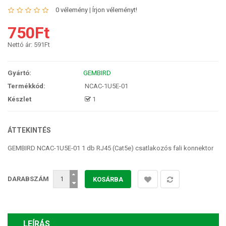
0 vélemény
|
Írjon véleményt!
750Ft
Nettó ár:
591Ft
Gyártó:
GEMBIRD
Termékkód:
NCAC-1U5E-01
Készlet
1
ÁTTEKINTÉS
GEMBIRD NCAC-1U5E-01 1 db RJ45 (Cat5e) csatlakozós fali konnektor
DARABSZÁM
LEÍRÁS