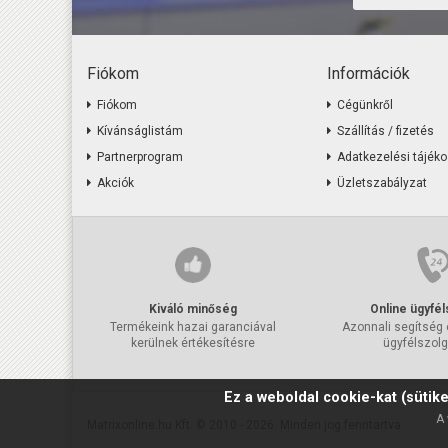
Fiókom
Információk
Fiókom
Cégünkről
Kívánságlistám
Szállítás / fizetés
Partnerprogram
Adatkezelési tájéko
Akciók
Üzletszabályzat
Kiváló minőség
Online ügyfél
Termékeink hazai garanciával
Azonnali segítség 
kerülnek értékesítésre
ügyfélszolg
Ez a weboldal cookie-kat (sütike
A 
Matrixonline.hu Kft. © 2010 - 2026. Minden jog fenntartva.