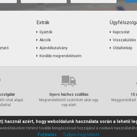
Extrák
Ügyfélszolgá
Gyártók
Kapcsolat
Akciók
Visszaküldés
ztató
Ajándékutalvány
Oldaltérkép
Korábbi megrendeléseim
szolgálat
Gyors házhoz szállítás
15 
élő chat alapú
Megrendeléstől számított akár egy
Meggondoltad
álattal
nap alatt
t) használ azért, hogy weboldalunk használata során a lehető leg
weboldalunkon történő további böngészéssel hozzájárul a cookie-k használatáh
Folytatás
Tudjon meg többet