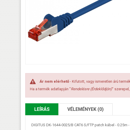
Ár nem elérhető
- Kifutott, vagy ismeretlen árú termé
Ha a termék adatlapján "
Rendelésre (Érdeklődjön)
" szerepel
LEÍRÁS
VÉLEMÉNYEK (0)
DIGITUS DK-1644-0025/B CAT6 S/FTP patch kábel - 0.25m -