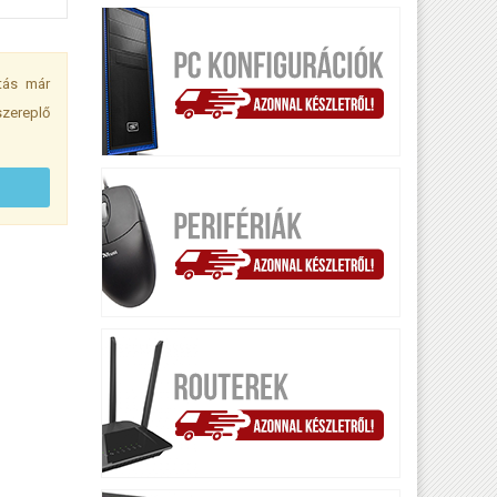
ítás már
zereplő