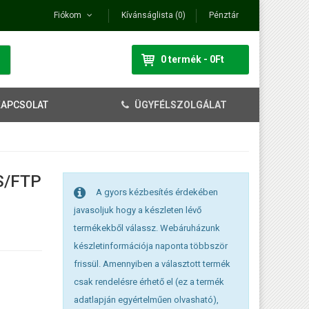
Fiókom
Kívánságlista (0)
Pénztár
0 termék - 0Ft
KAPCSOLAT
ÜGYFÉLSZOLGÁLAT
S/FTP
A gyors kézbesítés érdekében
javasoljuk hogy a készleten lévő
termékekből válassz. Webáruházunk
készletinformációja naponta többször
frissül. Amennyiben a választott termék
csak rendelésre érhető el (ez a termék
adatlapján egyértelműen olvasható),