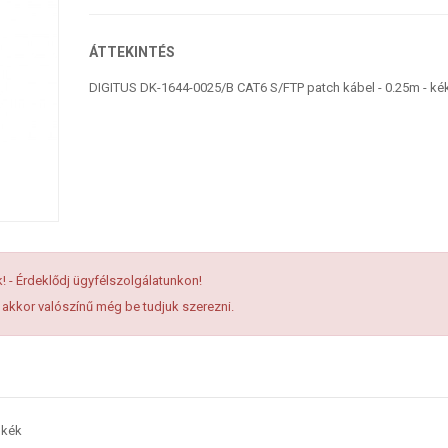
ÁTTEKINTÉS
DIGITUS DK-1644-0025/B CAT6 S/FTP patch kábel - 0.25m - ké
k! - Érdeklődj ügyfélszolgálatunkon!
, akkor valószínű még be tudjuk szerezni.
 kék