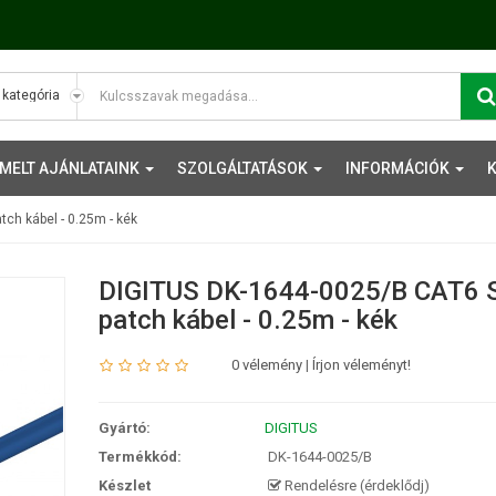
EMELT AJÁNLATAINK
SZOLGÁLTATÁSOK
INFORMÁCIÓK
ch kábel - 0.25m - kék
DIGITUS DK-1644-0025/B CAT6 
patch kábel - 0.25m - kék
0 vélemény
|
Írjon véleményt!
Gyártó:
DIGITUS
Termékkód:
DK-1644-0025/B
Készlet
Rendelésre (érdeklődj)