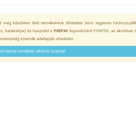
 meg készleten lévő termékeinket hihetetlen áron! Ingyenes házhozszáll
lás, bankkártya) és használd a
PREPAY
kuponkódot! FONTOS: az akcióban s
ő mennyiség a termék adatlapján olvasható.
rő akciós termékek, raktárról, azonnal!