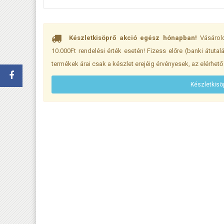
Készletkisöprő akció egész hónapban!
Vásárold
10.000Ft rendelési érték esetén! Fizess előre (banki átuta
termékek árai csak a készlet erejéig érvényesek, az elérhet
Készletkisöp