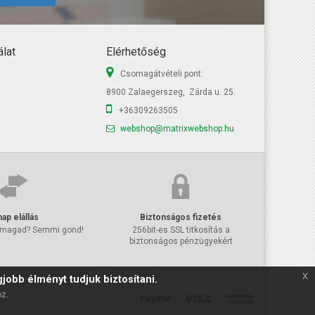
lat
Elérhetőség
Csomagátvételi pont:
8900 Zalaegerszeg, Zárda u. 25.
+36309263505
webshop@matrixwebshop.hu
nap elállás
Biztonságos fizetés
 magad? Semmi gond!
256bit-es SSL titkosítás a
biztonságos pénzügyekért
x
jobb élményt tudjuk biztosítani.
oz.