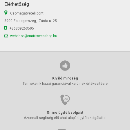
Elérhetőség
Csomagátvételi pont:
8900 Zalaegerszeg, Zárda u. 25.
+36309263505
webshop@matrixwebshop.hu
Kiváló minőség
Termékeink hazai garanciával kerülnek értékesítésre
Online ügyfélszolgálat
Azonnali segítség élő chat alapú ügyfélszolgálattal