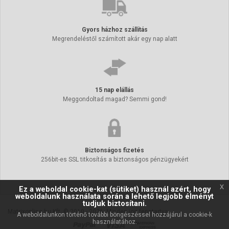
Gyors házhoz szállítás
Megrendeléstől számított akár egy nap alatt
15 nap elállás
Meggondoltad magad? Semmi gond!
Biztonságos fizetés
256bit-es SSL titkosítás a biztonságos pénzügyekért
x
Ez a weboldal cookie-kat (sütiket) használ azért, hogy
weboldalunk használata során a lehető legjobb élményt
tudjuk biztosítani.
Matrixonline.hu Kft. © 2010 - 2026. Minden jog fenntartva.
A weboldalunkon történő további böngészéssel hozzájárul a cookie-k
használatához.