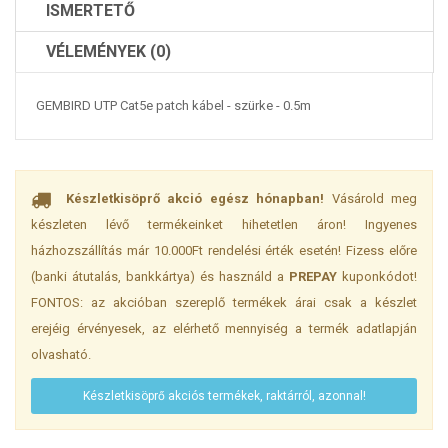
ISMERTETŐ
VÉLEMÉNYEK (0)
GEMBIRD UTP Cat5e patch kábel - szürke - 0.5m
Készletkisöprő akció egész hónapban!
Vásárold meg
készleten lévő termékeinket hihetetlen áron! Ingyenes
házhozszállítás már 10.000Ft rendelési érték esetén! Fizess előre
(banki átutalás, bankkártya) és használd a
PREPAY
kuponkódot!
FONTOS: az akcióban szereplő termékek árai csak a készlet
erejéig érvényesek, az elérhető mennyiség a termék adatlapján
olvasható.
Készletkisöprő akciós termékek, raktárról, azonnal!